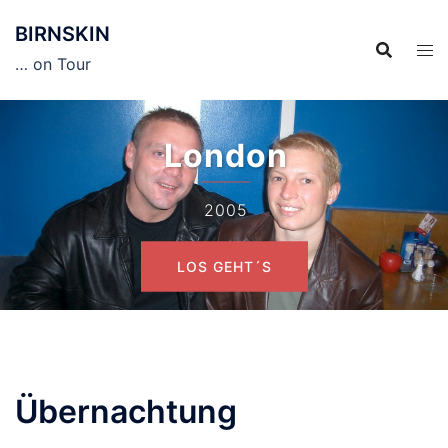
Zum
BIRNSKIN
Inhalt
springen
… on Tour
London
2005
LOS GEHT´S
Übernachtung