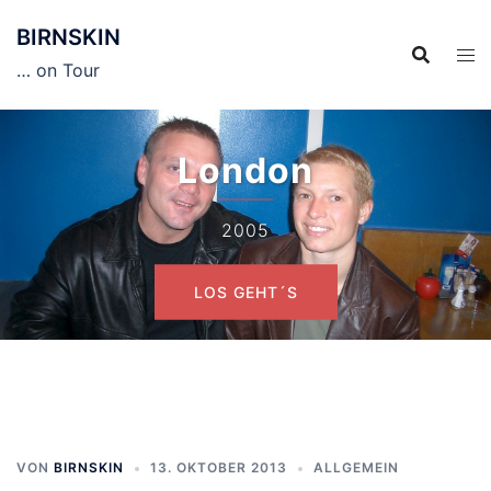
Zum
BIRNSKIN
Inhalt
springen
… on Tour
London
2005
LOS GEHT´S
VON
BIRNSKIN
13. OKTOBER 2013
ALLGEMEIN