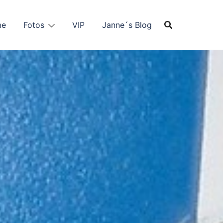
me
Fotos
VIP
Janne´s Blog