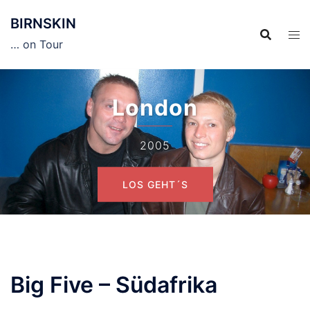
Zum
BIRNSKIN
Inhalt
springen
… on Tour
London
2005
LOS GEHT´S
Big Five – Südafrika