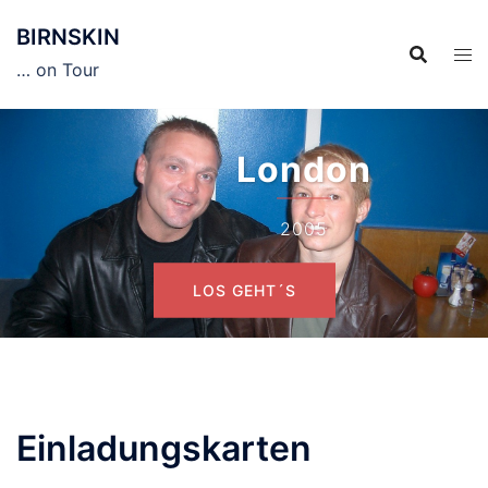
Zum
BIRNSKIN
Inhalt
springen
… on Tour
London
2005
LOS GEHT´S
Einladungskarten