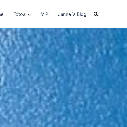
me
Fotos
VIP
Janne´s Blog