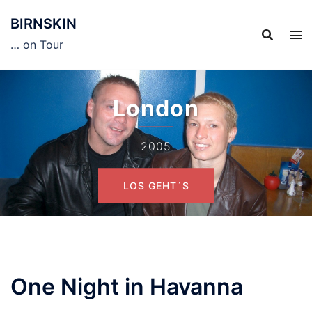
Zum
BIRNSKIN
Inhalt
springen
… on Tour
London
2005
LOS GEHT´S
One Night in Havanna