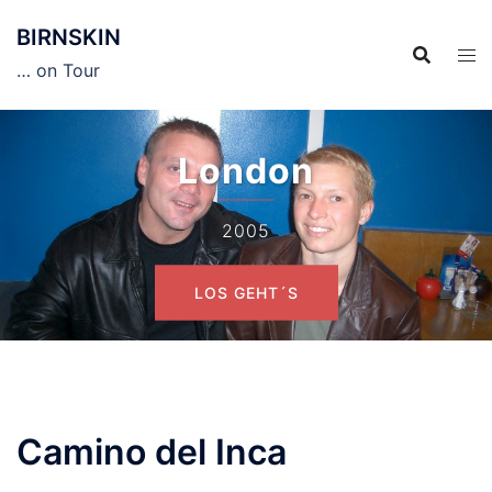
Zum
BIRNSKIN
Inhalt
springen
… on Tour
London
2005
LOS GEHT´S
Camino del Inca