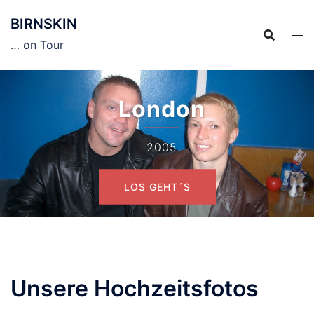
Zum
BIRNSKIN
Inhalt
springen
… on Tour
London
2005
LOS GEHT´S
Unsere Hochzeitsfotos